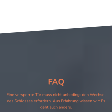
FAQ
Eine versperrte Tür muss nicht unbedingt den Wechsel
des Schlosses erfordern. Aus Erfahrung wissen wir: Es
geht auch anders.