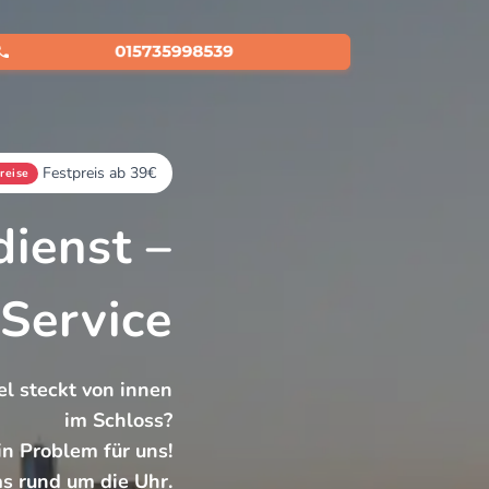
KONTAKT
Festpreis ab 39€
reise
dienst –
Service
l steckt von innen
im Schloss?
in Problem für uns!
s rund um die Uhr.