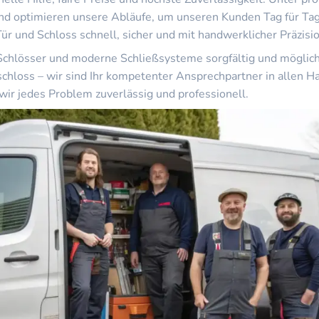
und optimieren unsere Abläufe, um unseren Kunden Tag für Tag
ür und Schloss schnell, sicher und mit handwerklicher Präzisio
chlösser und moderne Schließsysteme sorgfältig und möglich
chloss – wir sind Ihr kompetenter Ansprechpartner in allen H
 jedes Problem zuverlässig und professionell.