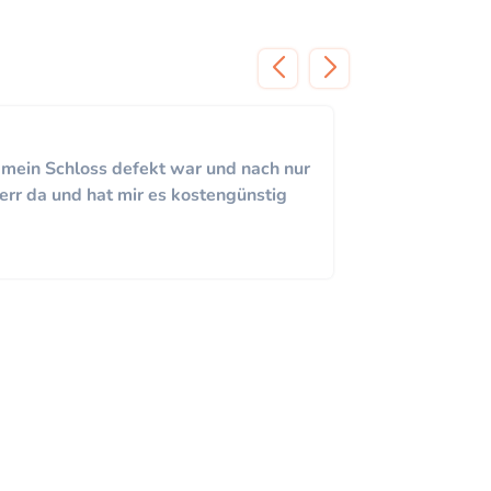
 mein Schloss defekt war und nach nur
Bester S
err da und hat mir es kostengünstig
zu einem 
empfehle
Otto 