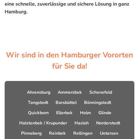
eine schnelle, zuverlässige und sichere Lösung in ganz
Hamburg.
Wir sind in den Hamburger Vororten
für Sie da!
Ahrensburg
Ammersbek
Schenefeld
Tangstedt
Barsbüttel
Bönningstedt
Quickborn
Ellerbek
Holm
Glinde
Halstenbek / Krupunder
Hasloh
Norderstedt
Pinneberg
Reinbek
Rellingen
Uetersen