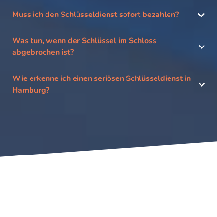
Muss ich den Schlüsseldienst sofort bezahlen?
Was tun, wenn der Schlüssel im Schloss
abgebrochen ist?
Wie erkenne ich einen seriösen Schlüsseldienst in
Hamburg?