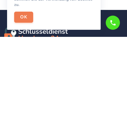
zu.
OK
Schlüsseldienst
Hamburg-24
Wir sind Ihr Helfer in Not in Sachen Schlüsseldienst. Zu
jeder Tages- und Nachtzeit für Sie da!
Impressum/Datenschutzerklärung
Stadtteile