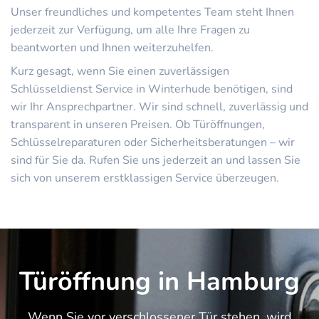
Unser freundliches und kompetentes Team steht Ihnen
jederzeit zur Verfügung, um alle Ihre Fragen zu
beantworten und Ihnen weiterzuhelfen.
Kurz gesagt, wenn Sie einen zuverlässigen
Schlüsseldienst Service in Winterhude benötigen, sind
wir Ihr Ansprechpartner. Wir sind schnell, zuverlässig und
transparent in unseren Preisen. Ob Türöffnungen,
Schlüsselreparaturen oder Sicherheitsberatungen – wir
sind für Sie da. Rufen Sie uns jederzeit an und lassen Sie
sich von unserem erstklassigen Service überzeugen.
Türöffnung in Hamburg
Wenn Sie vor verschlossener Tür stehen, wird