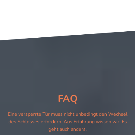
FAQ
Eine versperrte Tür muss nicht unbedingt den Wechsel
des Schlosses erfordern. Aus Erfahrung wissen wir: Es
geht auch anders.